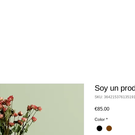
Soy un pro
SKU: 36421537613519
Precio
€85.00
Color
*